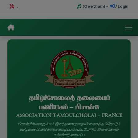
தமிழ்ச்சோலைக் கீதம் (Geetham)
இந்த இணையத்தளம் புத்துருவாக்கம் செய்யப்பட்டுக் கொண்டிருக்கின்றது.
நுழைவு / Login
தமிழ்ச்சோலைத் தலைமைப்
பணியகம் - பிரான்சு
ASSOCIATION TAMOULCHOLAI - FRANCE
பிரான்சில் வளரும் எம் இளந்தலைமுறையினரைத் தமிழோடும்
தமிழ்க் கலைகளோடும் தமிழ்ப்பண்பாட்டோடும் இணைக்கும்
கல்விசார் அமைப்பு