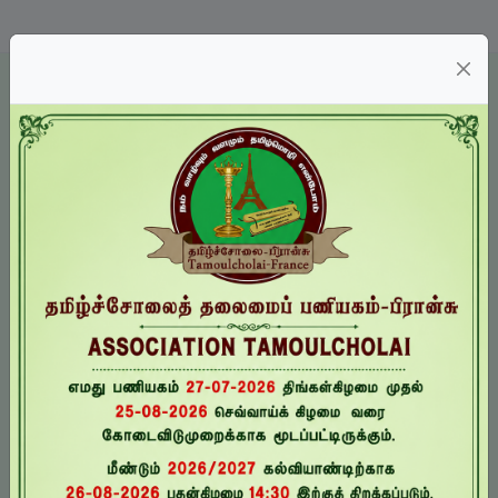
15
ஆங்கிலம் கற்பிக்கும் ஆசிரியர் சந்திப்பு
பணியக நேரம்
பிப்.
முழு நாள்
(முடிந்தது)
15
தமிழியல் (இளங்கலைமாணி BA) பட்டகர் மதிப்பு விழாவும் புதிய மாணவர் இணைவு நாளும்.
மார்.
(முடிந்தது)
பயனுள்ள இணையதளங்கள்
22
மார்.
(முடிந்தது)
28
தமிழ்க்கலை ஆற்றுகை வெளிப்பாட்டுத் தேர்வு 1ஆம் நாள்
மார்.
முழு நாள்
(முடிந்தது)
https://www.noolaham.org
29
தமிழ்க்கலை ஆற்றுகை வெளிப்பாட்டுத் தேர்வு 2ஆம் நாள்
மார்.
முழு நாள்
(முடிந்தது)
5
வளர்தமிழ்-12 மாணவர் செயலமர்வு
ஏப்.
(முடிந்தது)