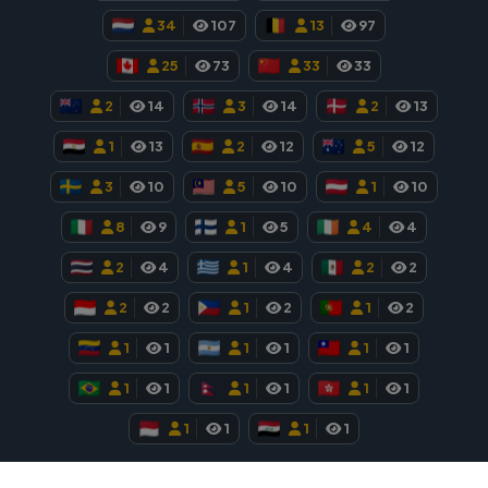
34
107
13
97
25
73
33
33
2
14
3
14
2
13
1
13
2
12
5
12
3
10
5
10
1
10
8
9
1
5
4
4
2
4
1
4
2
2
2
2
1
2
1
2
1
1
1
1
1
1
1
1
1
1
1
1
1
1
1
1