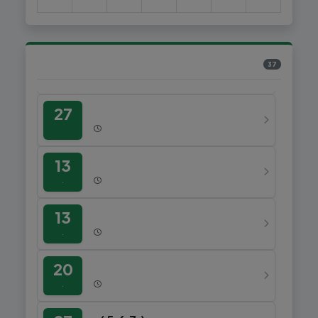
21
தமிழியல் பட்டப்படிப்பிற்கான புதிய மாணவர் பதிவும் வரவேற்பு நிகழ்வும்
(முடிந்தது)
12
தமிழ்ச்சோலை மட்டத்திலான திருக்குறள் போட்டி முடிவுகளைத் தமிழ்ச்சோலைத் தலைமைப் பணியகத்தில் ஒப்படைப்பதற்கான முடிவுநாள்
37
(முடிந்தது)
27
கோடை விடுமுறை
முழு நாள்
13
தமிழ்ச்சோலை நிர்வாகிகள் சந்திப்பு
செப்.
முழு நாள்
13
தமிழ்க்கலைகள் கற்பிக்கும் ஆசிரியர்கள் சந்திப்பு
செப்.
முழு நாள்
20
தியாகதீபம் திலீபன் ஆய்வரங்கு
செப்.
முழு நாள்