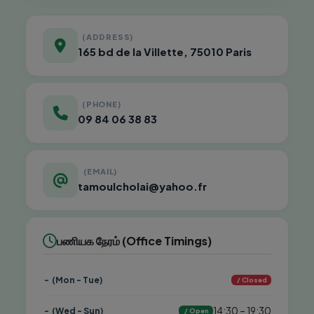
முகவரி (ADDRESS)
165 bd de la Villette, 75010 Paris
தொலைபேசி (PHONE)
09 84 06 38 83
மின்னஞ்சல் (EMAIL)
tamoulcholai@yahoo.fr
பணியக நேரம் (Office Timings)
திங்கள் - செவ்வாய் (Mon - Tue)
மூடப்பட்டிருக்கும் / Closed
14:30 – 19:30
புதன் - ஞாயிறு (Wed - Sun)
திறந்திருக்கும் / Open