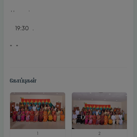
நிகழ்ச்சித் தொகுப்பு, கவியுரைப்பு, மாணவர்கள் பெற்றோர்களை ஒருங்கிணைத்தல் என அனைத்தையும் பொறுப்புடன் தமிழியல் இளங்கலைமாணி பட்டகர்களாகிய எமது இளந்தலைமுறையினர் மேற்கொண்டிருந்தைக் காணக்கூடியதாக இருந்தது.
நிறைவாகக் குழுப்படம் எடுக்கப்பட்டு நன்றியுரையுடன் 19:30 மணியளவில் நிகழ்வு இனிதே நிறைவுற்றது.
"நம் வாழ்வும் வளமும் தமிழ்மொழி என்போம்"
கோப்புகள்
1
2