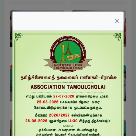
பணியக நேரம்
3
4
5
6