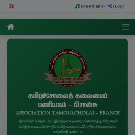
தமிழ்ச்சோலைக் கீதம் (Geetham)
இந்த இணையத்தளம் புத்துருவாக்கம் செய்யப்பட்டுக் கொண்டிருக்கின்றது.
நுழைவு / Login
தமிழ்ச்சோலைத் தலைமைப்
பணியகம் - பிரான்சு
ASSOCIATION TAMOULCHOLAI - FRANCE
பிரான்சில் வளரும் எம் இளந்தலைமுறையினரைத் தமிழோடும்
தமிழ்க் கலைகளோடும் தமிழ்ப்பண்பாட்டோடும் இணைக்கும்
கல்விசார் அமைப்பு