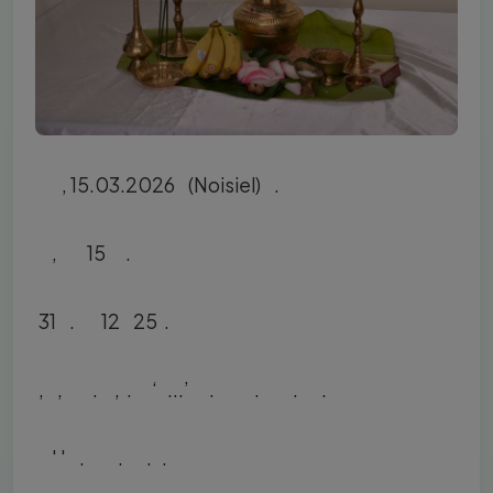
தமிழியல் இளங்கலைமாணிப் பட்டப்படிப்புத் தேர்வை நிறைவு செய்தோருக்கான மதிப்பளிப்பு நிகழ்வு, 15.03.2026 ஞாயிற்றுக்கிழமை நுவாசியல் (Noisiel) நகரில் சிறப்பாக நடைபெற்றது.
இக்கற்கை நெறியைத் தமிழ்ச்சோலைத் தலைமைப் பணியகம், தஞ்சாவூர் தமிழ்ப் பல்கலைக்கழகத்துடனும் தமிழ் இணையக் கல்விக்கழகத்துடனும் இணைந்து கடந்த 15 ஆண்டுகளாக நடத்தி வருகின்றது என்பது குறிப்பிடத்தக்கது.
இம்முறை 31 மாணவர்கள் இப்பட்டக்கல்வியை நிறைவு செய்திருந்தனர். இவர்களுள் தமிழ்ச்சோலை பள்ளிகளில் வளர்தமிழ் 12 நிறைவு செய்த 25 மாணவர்களும் அடங்குவர்.
தொடக்க நிகழ்வாக, தமிழியல் பட்டப்படிப்பினை மேற்கொண்டுவரும் மாணவர்கள், கற்கையை நிறைவு செய்த மாணவர்களுக்கும் அவர்களது பெற்றோருக்கும் பூங்கொத்து வழங்கி வரவேற்றனர். தொடர்ந்து மங்கல விளக்கேற்றலும் அகவணக்கமும் நடைபெற்று, தமிழ்ச்சோலைக்கீதம் இசைக்கப்பட்டது. பின்னர் மாணவர்கள் கையில் மெழுகுவர்த்தியுடன் நிற்கப் ‘பசுமை நிறைந்த நினைவுகளே ...’ என்னும் பிரியாவிடைப் பாடல் ஒலிக்கப்பட்டு அனைவராலும் பாடப்பட்டது. அதனைத் தொடர்ந்து ஒவ்வொரு மாணவர்களும் அவர்களின் பெற்றோருடன் நிற்க கவியுரைத்து நினைவுப்பரிசு வழங்கப்பட்டு மதிப்பளிக்கப்பட்டனர். தனித்தனியாக மாணவர்களுக்காக எழுதப்பட்ட கவிதைகளைத் தொகுத்து நூலாக அவர்களுக்கு வழங்கப்பட்டிருந்தன என்பதும் சிறப்பிற்குரியதாகும். மாணவர்களும் தங்களுடைய பட்டக்கல்வியின் பட்டறிவுகளை அனைவருடனும் பகிர்ந்து கொண்டனர்.
சிறப்பு நிகழ்வாக முள்ளிவாய்க்கால் பேரழிவை நினைவூட்டும் 'ஓரங்க நாடகம்' தனி நடிப்பாக நடைபெற்றது. அரங்கில் பலரும் கண்ணீருடன் முள்ளிவாய்க்கால் நினைவுகளை சுமந்தவாறு இந்நாடகத்தைப் பார்த்துக்கொண்டிருந்ததைக் காணக்கூடியதாக இருந்தது. இந்த ஓரங்க நடிப்பை தாயகக் கலைஞரான திருமிகு வே. கெங்கேஸ்வரன் அவர்கள் நிகழ்த்தியிருந்தார்.