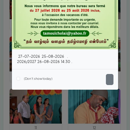
7
8
தமிழ்ச்சோலைத் தலைமைப் பணியகம் 27-07-2026 திங்கள்கிழமை முதல் 25-08-2026 செவ்வாய்க் கிழமை வரை கோடைவிடுமுறைக்காக மூடப்பட்டிருக்கும்.
மீண்டும் 2026/2027 கல்வியாண்டிற்காக 26-08-2026 புதன்கிழமை 14:30 இற்குத் திறக்கப்படும்.
9
10
இன்று மீண்டும் காட்ட வேண்டாம் (Don't show today)
11
12