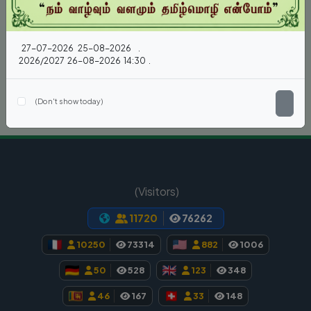
தமிழ்ச்சோலைத் தலைமைப் பணியகம் 27-07-2026 திங்கள்கிழமை முதல் 25-08-2026 செவ்வாய்க் கிழமை வரை கோடைவிடுமுறைக்காக மூடப்பட்டிருக்கும்.
மாணவர் எண்ணிக்கை
மீண்டும் 2026/2027 கல்வியாண்டிற்காக 26-08-2026 புதன்கிழமை 14:30 இற்குத் திறக்கப்படும்.
இன்று மீண்டும் காட்ட வேண்டாம் (Don't show today)
பார்வையாளர்கள் (Visitors)
11720
76262
10250
73314
882
1006
50
528
123
348
46
167
33
148