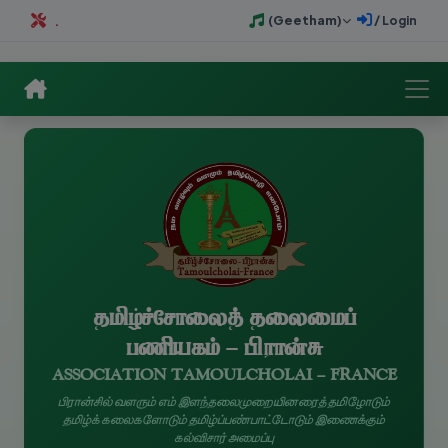
தமிழ்ச்சோலைக் கீதம் (Geetham)
இந்த இணையத்தளம் புத்துருவாக்கம் செய்யப்பட்டுக் கொண்டிருக்கின்றது.
நுழைவு / Login
தமிழ்ச்சோலைத் தலைமைப்
பணியகம் - பிரான்சு
ASSOCIATION TAMOULCHOLAI - FRANCE
பிரான்சில் வளரும் எம் இளந்தலைமுறையினரைத் தமிழோடும்
தமிழ்க் கலைகளோடும் தமிழ்ப்பண்பாட்டோடும் இணைக்கும்
கல்விசார் அமைப்பு