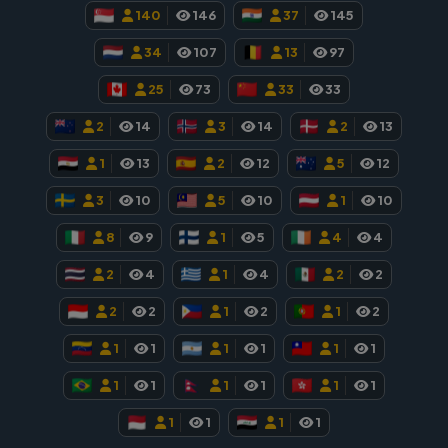
140
146
37
145
34
107
13
97
25
73
33
33
2
14
3
14
2
13
1
13
2
12
5
12
3
10
5
10
1
10
8
9
1
5
4
4
2
4
1
4
2
2
2
2
1
2
1
2
1
1
1
1
1
1
1
1
1
1
1
1
1
1
1
1